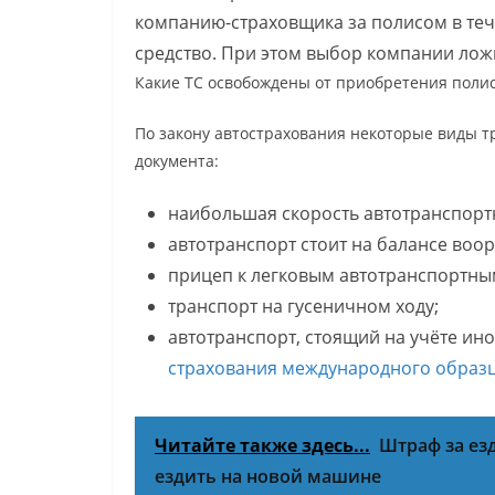
компанию-страховщика за полисом в теч
средство. При этом выбор компании лож
Какие ТС освобождены от приобретения поли
По закону автострахования некоторые виды т
документа:
наибольшая скорость автотранспортн
автотранспорт стоит на балансе воо
прицеп к легковым автотранспортны
транспорт на гусеничном ходу;
автотранспорт, стоящий на учёте и
страхования международного образ
Читайте также здесь...
Штраф за ез
ездить на новой машине