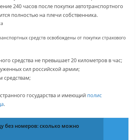
ение 240 часов после покупки автотранспортного
ится полностью на плечи собственника.
са
ранспортных средств освобождены от покупки страхового
ого средства не превышает 20 километров в час;
руженных сил российской армии;
м средствам;
ностранного государства и имеющий
полис
ца
.
ду без номеров: сколько можно