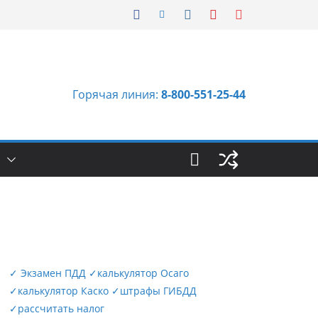
Горячая линия:
8-800-551-25-44
Ы
✓
Экзамен ПДД
✓
калькулятор Осаго
✓
калькулятор Каско
✓
штрафы ГИБДД
✓
рассчитать налог