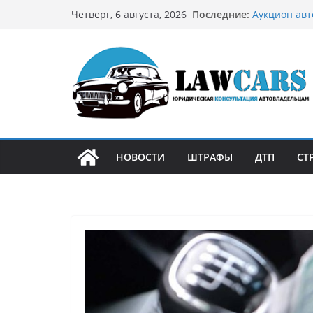
Перейти
Последние:
Аукцион авт
Четверг, 6 августа, 2026
к
стратегию
Аукцион мот
содержимому
философией
Срочный вык
автовладел
Бриллиантов
остромодны
Как устроен
может подо
НОВОСТИ
ШТРАФЫ
ДТП
СТ