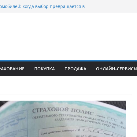
омобилей: когда выбор превращается в
оциклов: когда выбор становится
 скорости
уп битых авто в Москве: почему
ьцы выбирают mos-auto
ые серьги: вечная классика или
й тренд?
о страхование авто с франшизой и кому оно
йти
РАХОВАНИЕ
ПОКУПКА
ПРОДАЖА
ОНЛАЙН-СЕРВИС