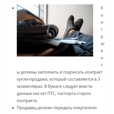
К
о
н
т
р
аг
е
н
т
ы должны заполнить и подписать контракт
купли-продажи, который составляется в 3
экземплярах. В бумаге следует внести
данные насчет ПТС, паспорта сторон
контракта.
Продавец должен передать покупателю