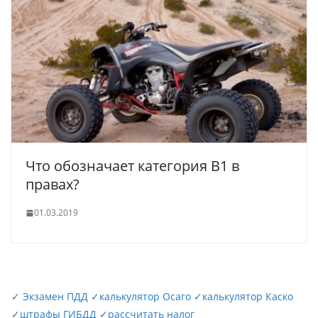
Что обозначает категория В1 в
правах?
01.03.2019
✓
Экзамен ПДД
✓
калькулятор Осаго
✓
калькулятор Каско
✓
штрафы ГИБДД
✓
рассчитать налог