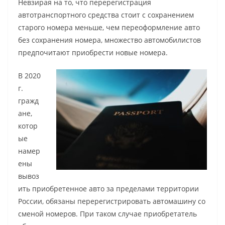
Невзирая на то, что перерегистрация
автотранспортного средства стоит с сохранением
старого номера меньше, чем переоформление авто
без сохранения номера, множество автомобилистов
предпочитают приобрести новые номера.
В 2020
г.
гражд
ане,
котор
ые
намер
ены
вывоз
ить приобретенное авто за пределами территории
России, обязаны перерегистрировать автомашину со
сменой номеров. При таком случае приобретатель