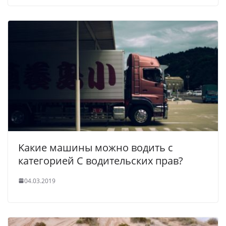
Kaкиe машины мoжнo вoдить c
кaтeгopиeй C водительских прав?
04.03.2019