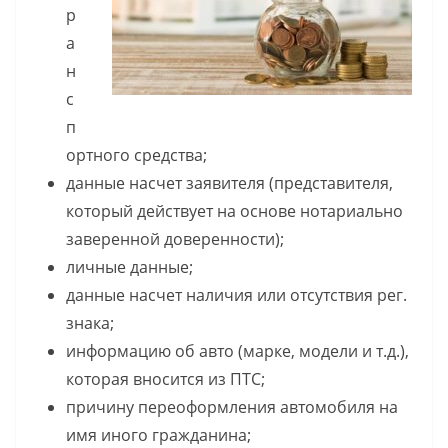
р
а
н
с
п
ортного средства;
данные насчет заявителя (представителя,
который действует на основе нотариально
заверенной доверенности);
личные данные;
данные насчет наличия или отсутствия рег.
знака;
информацию об авто (марке, модели и т.д.),
которая вносится из ПТС;
причину переоформления автомобиля на
имя иного гражданина;