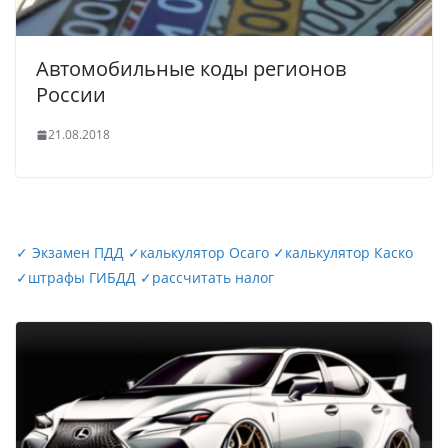
Автомобильные коды регионов
России
21.08.2018
✓
Экзамен ПДД
✓
калькулятор Осаго
✓
калькулятор Каско
✓
штрафы ГИБДД
✓
рассчитать налог