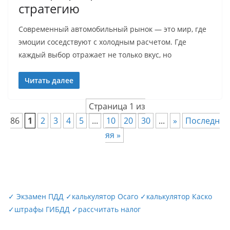
стратегию
Современный автомобильный рынок — это мир, где
эмоции соседствуют с холодным расчетом. Где
каждый выбор отражает не только вкус, но
Читать далее
Страница 1 из
86
1
2
3
4
5
...
10
20
30
...
»
Последн
яя »
✓
Экзамен ПДД
✓
калькулятор Осаго
✓
калькулятор Каско
✓
штрафы ГИБДД
✓
рассчитать налог