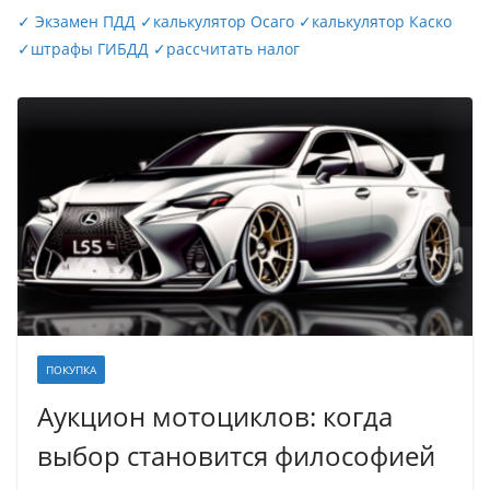
✓
Экзамен ПДД
✓
калькулятор Осаго
✓
калькулятор Каско
✓
штрафы ГИБДД
✓
рассчитать налог
ПОКУПКА
Аукцион мотоциклов: когда
выбор становится философией