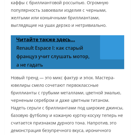
каффы с бриллиантовой россыпью. Огромную
популярность завоевали изделия с черными,
желтыми или коньячными бриллиантами,
выглядящие на ушах дерзко и нетривиально.
Читайте также здесь...
Renault Espace I: как старый
француз учит слушать мотор,
а не гадать
Новый тренд — это микс фактур и эпох. Мастера-
ювелиры смело сочетают первоклассные
бриллианты с грубыми металлами, цветной эмалью,
черненым серебром и даже цветным титаном.
Надеть серьги с бриллиантами под широкие джинсы,
базовую футболку и кожаную куртку-косуху теперь не
считается признаком дурного тона. Напротив, это
демонстрация безупречного вкуса, ироничного