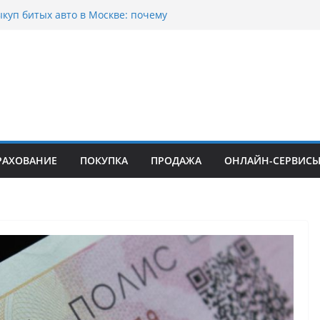
тоциклов: когда выбор становится
 скорости
куп битых авто в Москве: почему
ьцы выбирают mos-auto
вые серьги: вечная классика или
й тренд?
о страхование авто с франшизой и кому оно
йти
томобилей: когда выбор превращается в
РАХОВАНИЕ
ПОКУПКА
ПРОДАЖА
ОНЛАЙН-СЕРВИС