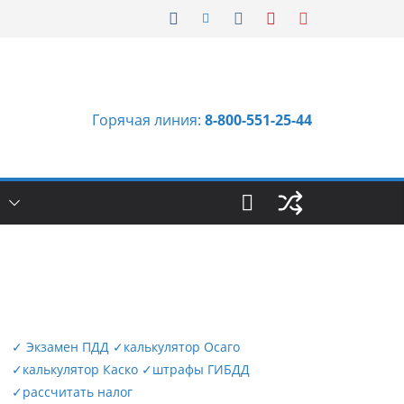
Горячая линия:
8-800-551-25-44
Ы
✓
Экзамен ПДД
✓
калькулятор Осаго
✓
калькулятор Каско
✓
штрафы ГИБДД
✓
рассчитать налог