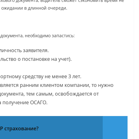
хового документа, водитель сможет сэкономить время не
а ожидании в длинной очереди.
документа, необходимо запастись:
личность заявителя.
льство о постановке на учет).
ортному средству не менее 3 лет.
является ранним клиентом компании, то нужно
окумента, тем самым, освобождается от
а получение ОСАГО.
AP страхование?