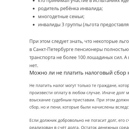
кто принимал участие в испытаниях яд
родитель ребёнка инвалида;
многодетные семьи;
инвалиды 3 группы (льгота предоставля
При этом следует знать, что некоторые ль
в Санкт-Петербурге пенсионеры полностью
транспорта не более 100 лошадиных сил. А
нет.
Можно ли не платить налоговый сбор 
Не платить налог могут только те граждане, ко
произвести оплату в любом случае. Иначе долг 
взыскание судебным приставам. При этом должни
сбор, но и пени, которые были начислены вследс
Если должник добровольно не погасит долг, его 
реализован в счёт долга. Остаток денежных сре