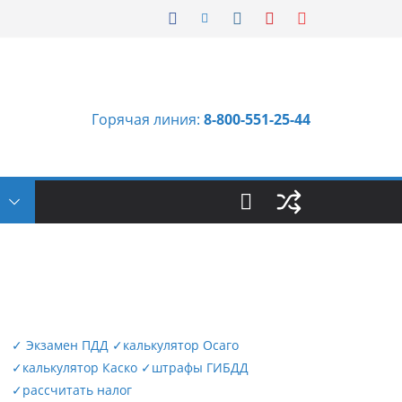
Горячая линия:
8-800-551-25-44
Ы
✓
Экзамен ПДД
✓
калькулятор Осаго
✓
калькулятор Каско
✓
штрафы ГИБДД
✓
рассчитать налог