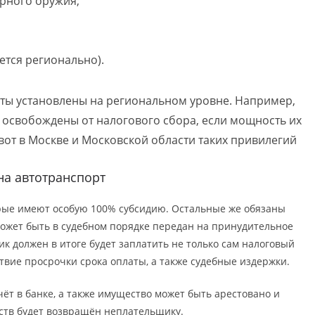
ерного оружия;
ется регионально).
готы установлены на региональном уровне. Например,
 освобождены от налогового сбора, если мощность их
 вот в Москве и Московской области таких привилегий
на автотранспорт
торые имеют особую 100% субсидию. Остальные же обязаны
может быть в судебном порядке передан на принудительное
к должен в итоге будет заплатить не только сам налоговый
твие просрочки срока оплаты, а также судебные издержки.
счёт в банке, а также имущество может быть арестовано и
дств будет возвращён неплательщику.