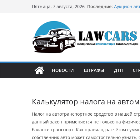
Перейти
Последние:
Аукцион ав
Пятница, 7 августа, 2026
к
стратегию
Аукцион мо
содержимому
философией
Срочный вы
автовладел
Бриллианто
остромодны
Как устроен
может подо
НОВОСТИ
ШТРАФЫ
ДТП
СТ
Калькулятор налога на авто
Налог на автотранспортное средство в нашей ст
данный закон применяется не только на физичес
балансе транспорт. Как правило, расчётом сумм
собственник авто может самостоятельно узнать, 