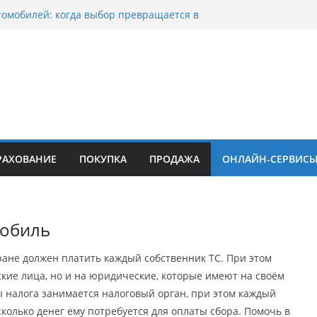
томобилей: когда выбор превращается в
тоциклов: когда выбор становится
 скорости
куп битых авто в Москве: почему
ьцы выбирают mos-auto
вые серьги: вечная классика или
й тренд?
о страхование авто с франшизой и кому оно
йти
РАХОВАНИЕ
ПОКУПКА
ПРОДАЖА
ОНЛАЙН-СЕРВИС
мобиль
ране должен платить каждый собственник ТС. При этом
кие лица, но и на юридические, которые имеют на своём
ы налога занимается налоговый орган, при этом каждый
сколько денег ему потребуется для оплаты сбора. Помочь в