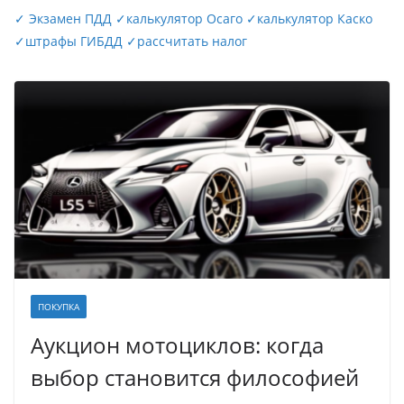
✓
Экзамен ПДД
✓
калькулятор Осаго
✓
калькулятор Каско
✓
штрафы ГИБДД
✓
рассчитать налог
ПОКУПКА
Аукцион мотоциклов: когда
выбор становится философией