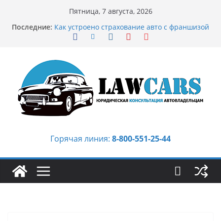
Перейти
Пятница, 7 августа, 2026
к
Последние:
Как устроено страхование авто с франшизой
содержимому
и кому оно может подойти
Аукцион автомобилей: когда выбор
превращается в стратегию
Аукцион мотоциклов: когда выбор
становится философией скорости
Срочный выкуп битых авто в Москве:
почему автовладельцы выбирают mos-auto
Бриллиантовые серьги: вечная классика
или остромодный тренд?
Горячая линия:
8-800-551-25-44