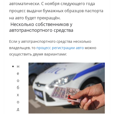
автоматически. С ноября следующего года
процесс выдачи бумажных образцов паспорта
на авто будет прекращён.
Несколько собственников у
автотранспортного средства
Если у автотранспортного средства несколько
владельцев, то
процесс регистрации авто
можно
осуществить двумя вариантами:
н
е
о
б
х
о
д