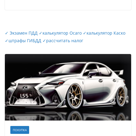
✓
Экзамен ПДД
✓
калькулятор Осаго
✓
калькулятор Каско
✓
штрафы ГИБДД
✓
рассчитать налог
ПОКУПКА