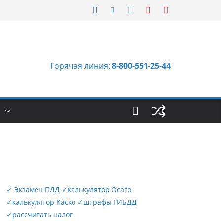
Горячая линия:
8-800-551-25-44
Ы
✓
Экзамен ПДД
✓
калькулятор Осаго
✓
калькулятор Каско
✓
штрафы ГИБДД
✓
рассчитать налог