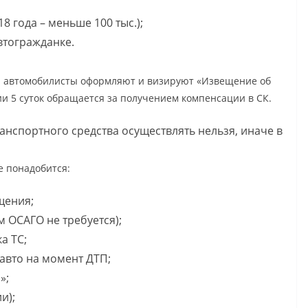
8 года – меньше 100 тыс.);
втогражданке.
й автомобилисты оформляют и визируют «Извещение об
и 5 суток обращается за получением компенсации в СК.
нспортного средства осуществлять нельзя, иначе в
е понадобится:
щения;
 ОСАГО не требуется);
а ТС;
 авто на момент ДТП;
»;
и);