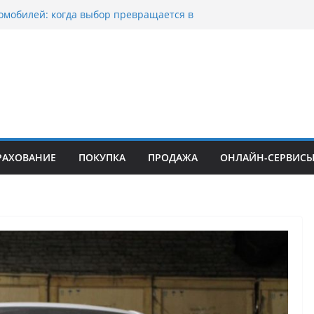
омобилей: когда выбор превращается в
оциклов: когда выбор становится
скорости
уп битых авто в Москве: почему
ьцы выбирают mos-auto
ые серьги: вечная классика или
й тренд?
о страхование авто с франшизой и кому оно
йти
РАХОВАНИЕ
ПОКУПКА
ПРОДАЖА
ОНЛАЙН-СЕРВИС