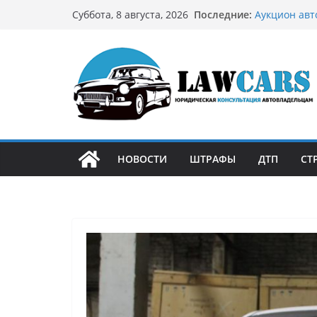
Перейти
Последние:
Аукцион авт
Суббота, 8 августа, 2026
к
стратегию
Аукцион мот
содержимому
философией 
Срочный вык
автовладел
Бриллиантов
остромодны
Как устроен
может подо
НОВОСТИ
ШТРАФЫ
ДТП
СТ