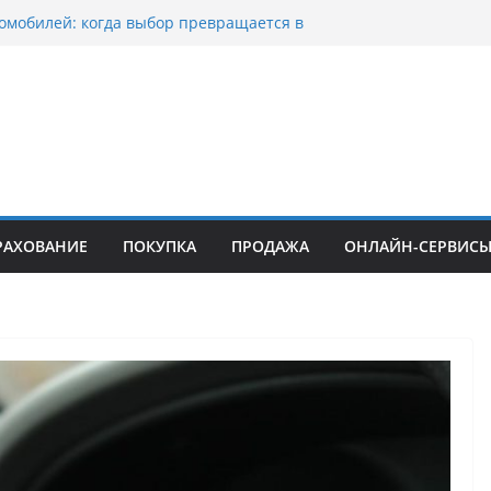
омобилей: когда выбор превращается в
оциклов: когда выбор становится
 скорости
уп битых авто в Москве: почему
ьцы выбирают mos-auto
ые серьги: вечная классика или
й тренд?
о страхование авто с франшизой и кому оно
йти
РАХОВАНИЕ
ПОКУПКА
ПРОДАЖА
ОНЛАЙН-СЕРВИС