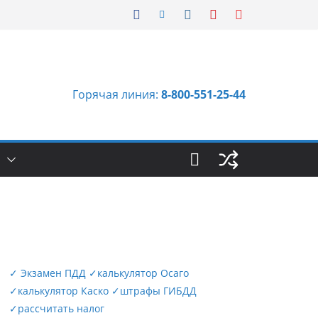
Горячая линия:
8-800-551-25-44
Ы
✓
Экзамен ПДД
✓
калькулятор Осаго
✓
калькулятор Каско
✓
штрафы ГИБДД
✓
рассчитать налог