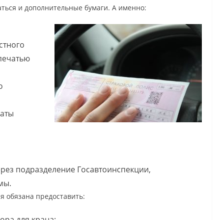
ться и дополнительные бумаги. А именно:
стного
 печатью
о
латы
рез подразделение Госавтоинспекции,
мы.
я обязана предоставить:
ора для крана;