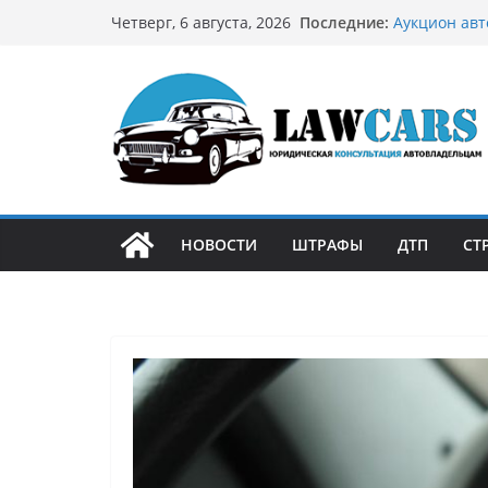
Перейти
Последние:
Аукцион авт
Четверг, 6 августа, 2026
к
стратегию
Аукцион мот
содержимому
философией
Срочный вык
автовладел
Бриллиантов
остромодны
Как устроен
может подо
НОВОСТИ
ШТРАФЫ
ДТП
СТ