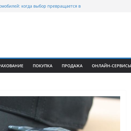
омобилей: когда выбор превращается в
оциклов: когда выбор становится
скорости
уп битых авто в Москве: почему
ьцы выбирают mos-auto
ые серьги: вечная классика или
й тренд?
о страхование авто с франшизой и кому оно
йти
РАХОВАНИЕ
ПОКУПКА
ПРОДАЖА
ОНЛАЙН-СЕРВИС