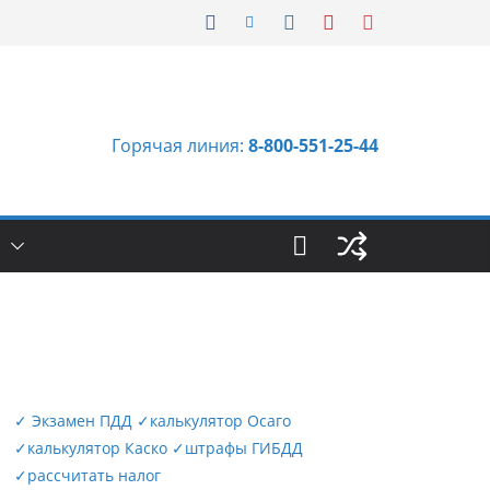
Горячая линия:
8-800-551-25-44
Ы
✓
Экзамен ПДД
✓
калькулятор Осаго
✓
калькулятор Каско
✓
штрафы ГИБДД
✓
рассчитать налог