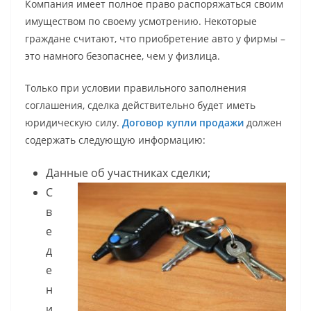
Компания имеет полное право распоряжаться своим
имуществом по своему усмотрению. Некоторые
граждане считают, что приобретение авто у фирмы –
это намного безопаснее, чем у физлица.
Только при условии правильного заполнения
соглашения, сделка действительно будет иметь
юридическую силу.
Договор купли продажи
должен
содержать следующую информацию:
Данные об участниках сделки;
С
в
е
д
е
н
и