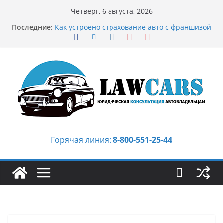
Перейти
Четверг, 6 августа, 2026
к
Последние:
Как устроено страхование авто с франшизой
содержимому
и кому оно может подойти
Аукцион автомобилей: когда выбор
превращается в стратегию
Аукцион мотоциклов: когда выбор
становится философией скорости
Срочный выкуп битых авто в Москве:
почему автовладельцы выбирают mos-auto
Бриллиантовые серьги: вечная классика
или остромодный тренд?
Горячая линия:
8-800-551-25-44