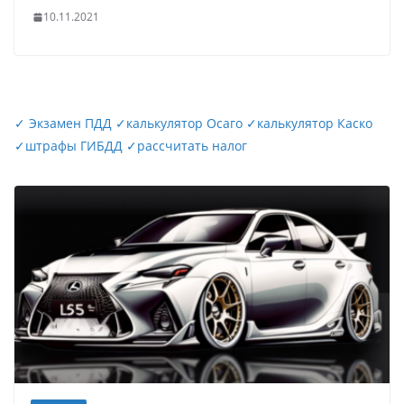
10.11.2021
✓
Экзамен ПДД
✓
калькулятор Осаго
✓
калькулятор Каско
✓
штрафы ГИБДД
✓
рассчитать налог