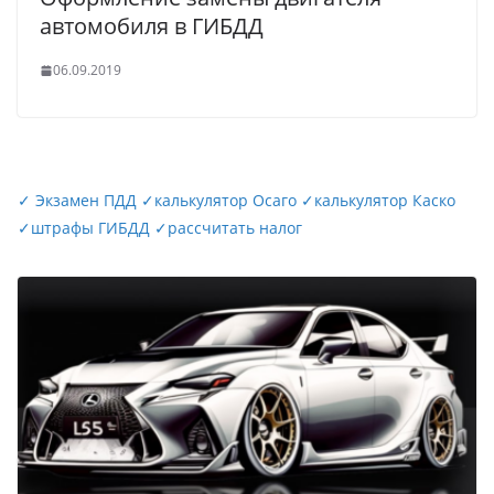
автомобиля в ГИБДД
06.09.2019
✓
Экзамен ПДД
✓
калькулятор Осаго
✓
калькулятор Каско
✓
штрафы ГИБДД
✓
рассчитать налог