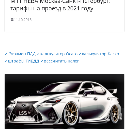
М11 НЕВА Москва-Санкт-Петербург:
тарифы на проезд в 2021 году
11.10.2018
✓
Экзамен ПДД
✓
калькулятор Осаго
✓
калькулятор Каско
✓
штрафы ГИБДД
✓
рассчитать налог