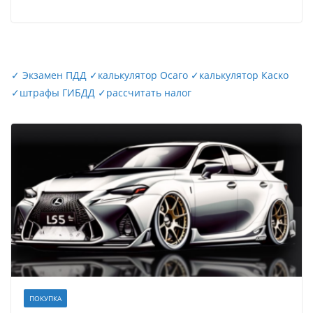
✓
Экзамен ПДД
✓
калькулятор Осаго
✓
калькулятор Каско
✓
штрафы ГИБДД
✓
рассчитать налог
ПОКУПКА