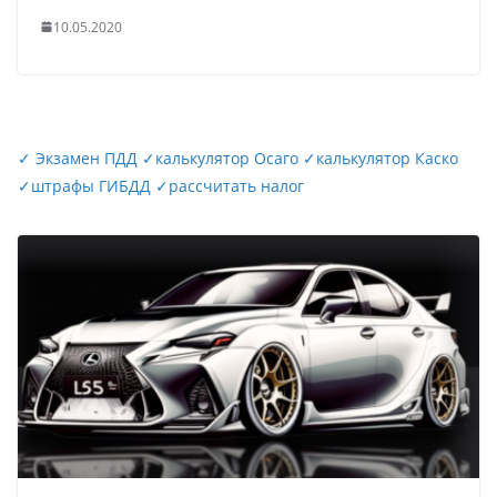
10.05.2020
✓
Экзамен ПДД
✓
калькулятор Осаго
✓
калькулятор Каско
✓
штрафы ГИБДД
✓
рассчитать налог