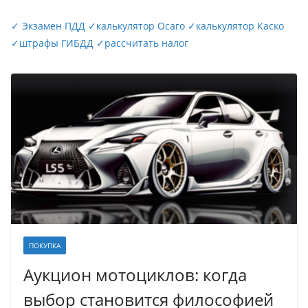
✓
Экзамен ПДД
✓
калькулятор Осаго
✓
калькулятор Каско
✓
штрафы ГИБДД
✓
рассчитать налог
ПОКУПКА
Аукцион мотоциклов: когда
выбор становится философией