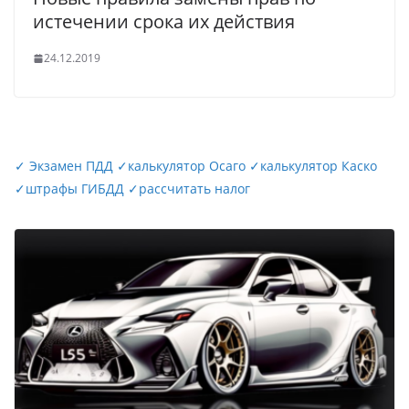
истечении срока их действия
24.12.2019
✓
Экзамен ПДД
✓
калькулятор Осаго
✓
калькулятор Каско
✓
штрафы ГИБДД
✓
рассчитать налог