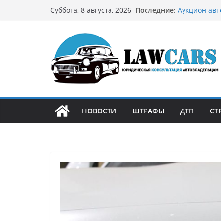
Перейти
Последние:
Аукцион авт
Суббота, 8 августа, 2026
к
стратегию
Аукцион мот
содержимому
философией 
Срочный вык
автовладел
Бриллиантов
остромодны
Как устроен
может подо
НОВОСТИ
ШТРАФЫ
ДТП
СТ