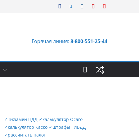
Горячая линия:
8-800-551-25-44
Ы
✓
Экзамен ПДД
✓
калькулятор Осаго
✓
калькулятор Каско
✓
штрафы ГИБДД
✓
рассчитать налог