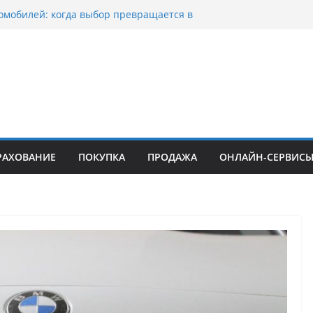
омобилей: когда выбор превращается в
оциклов: когда выбор становится
скорости
уп битых авто в Москве: почему
ьцы выбирают mos-auto
ые серьги: вечная классика или
й тренд?
о страхование авто с франшизой и кому оно
йти
РАХОВАНИЕ
ПОКУПКА
ПРОДАЖА
ОНЛАЙН-СЕРВИС