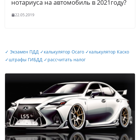
нотариуса на автомобиль в 2021году?
22.05.2019
✓
Экзамен ПДД
✓
калькулятор Осаго
✓
калькулятор Каско
✓
штрафы ГИБДД
✓
рассчитать налог