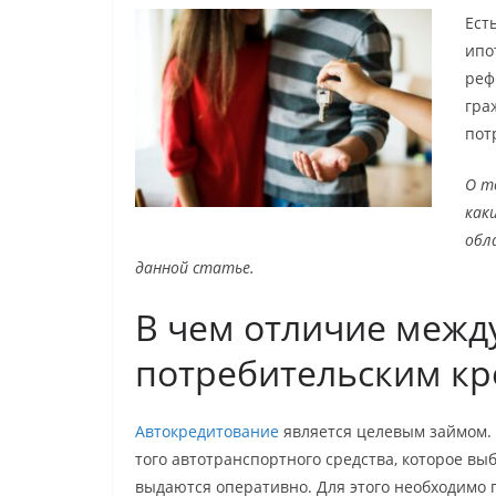
Ест
ипо
реф
гра
пот
О т
как
обл
данной статье.
В чем отличие межд
потребительским к
Автокредитование
является целевым займом.
того автотранспортного средства, которое выб
выдаются оперативно. Для этого необходимо 