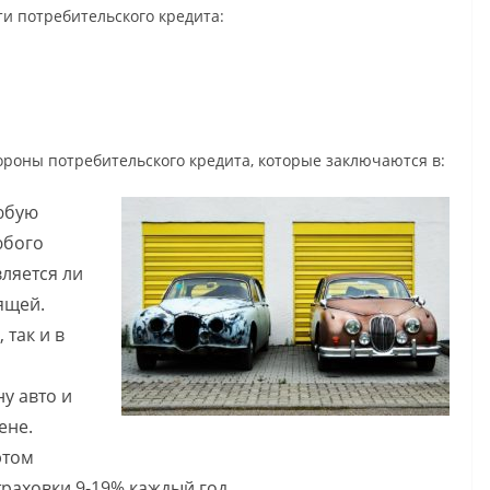
и потребительского кредита:
роны потребительского кредита, которые заключаются в:
юбую
юбого
вляется ли
ящей.
 так и в
у авто и
ене.
этом
раховки 9-19% каждый год.