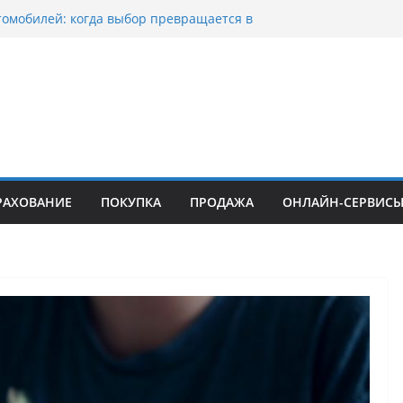
томобилей: когда выбор превращается в
тоциклов: когда выбор становится
 скорости
куп битых авто в Москве: почему
ьцы выбирают mos-auto
вые серьги: вечная классика или
й тренд?
о страхование авто с франшизой и кому оно
йти
РАХОВАНИЕ
ПОКУПКА
ПРОДАЖА
ОНЛАЙН-СЕРВИС