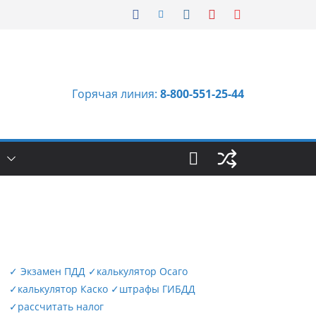
Горячая линия:
8-800-551-25-44
Ы
✓
Экзамен ПДД
✓
калькулятор Осаго
✓
калькулятор Каско
✓
штрафы ГИБДД
✓
рассчитать налог