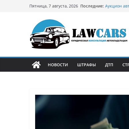
Перейти
Последние:
Аукцион ав
Пятница, 7 августа, 2026
к
стратегию
Аукцион мо
содержимому
философией
Срочный вы
автовладел
Бриллианто
остромодны
Как устроен
может подо
НОВОСТИ
ШТРАФЫ
ДТП
СТ