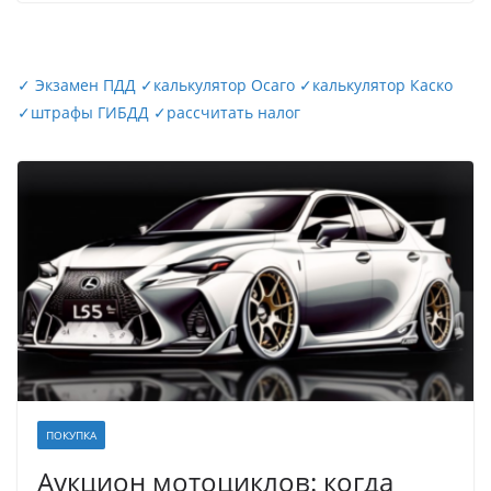
✓
Экзамен ПДД
✓
калькулятор Осаго
✓
калькулятор Каско
✓
штрафы ГИБДД
✓
рассчитать налог
ПОКУПКА
Аукцион мотоциклов: когда