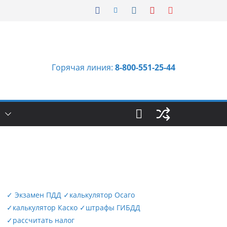
Горячая линия:
8-800-551-25-44
Ы
✓
Экзамен ПДД
✓
калькулятор Осаго
✓
калькулятор Каско
✓
штрафы ГИБДД
✓
рассчитать налог