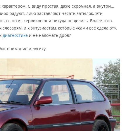
 характером. С виду простая, даже скромная, а внутри…
бо радуют, либо заставляют чесать затылок. Эти
х», но из сервисов они никуда не делись. Более того,
к слесарям, и к энтузиастам, которые «сами всё сделают».
 к
диагностике
и не наломать дров?
бит внимание и логику.