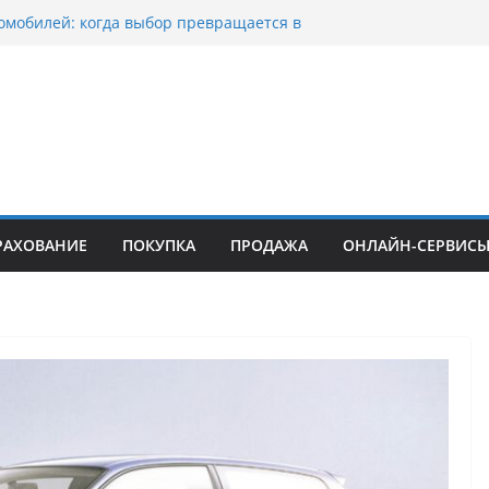
омобилей: когда выбор превращается в
оциклов: когда выбор становится
скорости
уп битых авто в Москве: почему
ьцы выбирают mos-auto
ые серьги: вечная классика или
й тренд?
о страхование авто с франшизой и кому оно
йти
РАХОВАНИЕ
ПОКУПКА
ПРОДАЖА
ОНЛАЙН-СЕРВИС