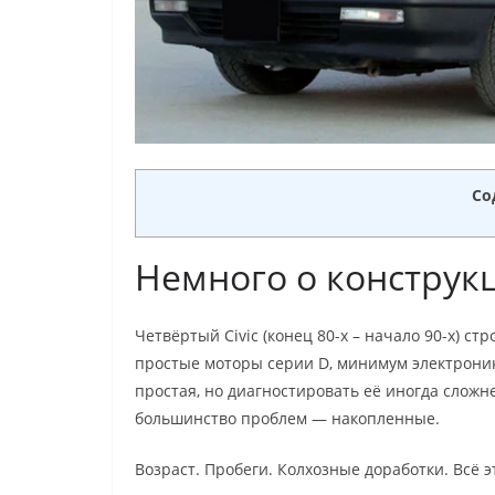
Со
Немного о конструкц
Четвёртый Civic (конец 80-х – начало 90-х) ст
простые моторы серии D, минимум электроник
простая, но диагностировать её иногда сложн
большинство проблем — накопленные.
Возраст. Пробеги. Колхозные доработки. Всё э