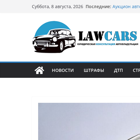
Перейти
Последние:
Аукцион авт
Суббота, 8 августа, 2026
к
стратегию
Аукцион мот
содержимому
философией 
Срочный вык
автовладел
Бриллиантов
остромодны
Как устроен
может подо
НОВОСТИ
ШТРАФЫ
ДТП
СТ