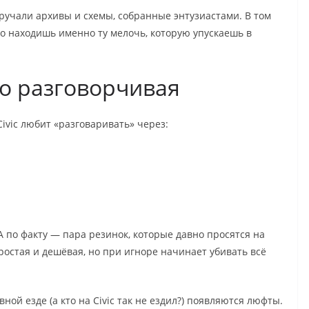
ручали архивы и схемы, собранные энтузиастами. В том
о находишь именно ту мелочь, которую упускаешь в
но разговорчивая
ivic любит «разговаривать» через:
А по факту — пара резинок, которые давно просятся на
ростая и дешёвая, но при игноре начинает убивать всё
ной езде (а кто на Civic так не ездил?) появляются люфты.