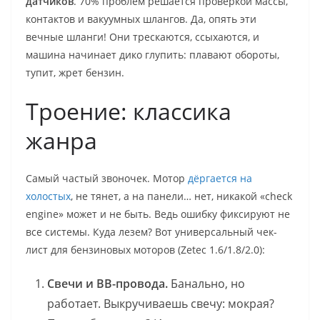
датчиков
. 70% проблем решается проверкой массы,
контактов и вакуумных шлангов. Да, опять эти
вечные шланги! Они трескаются, ссыхаются, и
машина начинает дико глупить: плавают обороты,
тупит, жрет бензин.
Троение: классика
жанра
Самый частый звоночек. Мотор
дёргается на
холостых
, не тянет, а на панели… нет, никакой «check
engine» может и не быть. Ведь ошибку фиксируют не
все системы. Куда лезем? Вот универсальный чек-
лист для бензиновых моторов (Zetec 1.6/1.8/2.0):
Свечи и ВВ-провода.
Банально, но
работает. Выкручиваешь свечу: мокрая?