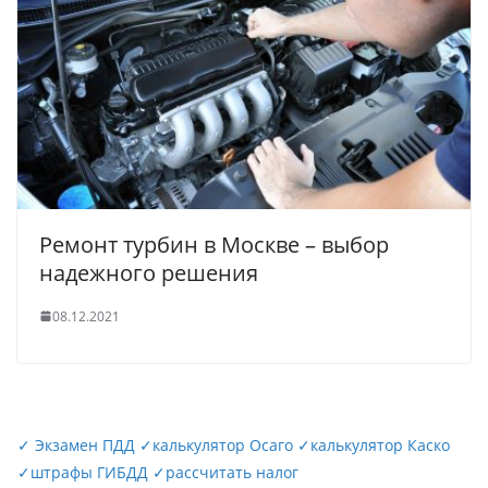
Ремонт турбин в Москве – выбор
надежного решения
08.12.2021
✓
Экзамен ПДД
✓
калькулятор Осаго
✓
калькулятор Каско
✓
штрафы ГИБДД
✓
рассчитать налог