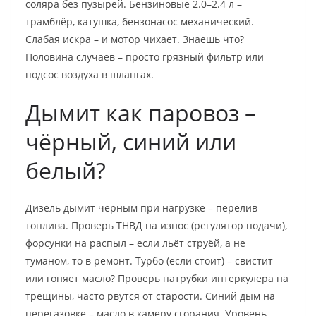
соляра без пузырей. Бензиновые 2.0–2.4 л –
трамблёр, катушка, бензонасос механический.
Слабая искра – и мотор чихает. Знаешь что?
Половина случаев – просто грязный фильтр или
подсос воздуха в шлангах.
Дымит как паровоз –
чёрный, синий или
белый?
Дизель дымит чёрным при нагрузке – перелив
топлива. Проверь ТНВД на износ (регулятор подачи),
форсунки на распыл – если льёт струёй, а не
туманом, то в ремонт. Турбо (если стоит) – свистит
или гоняет масло? Проверь патрубки интеркулера на
трещины, часто рвутся от старости. Синий дым на
перегазовке – масло в камеру сгорания. Уровень