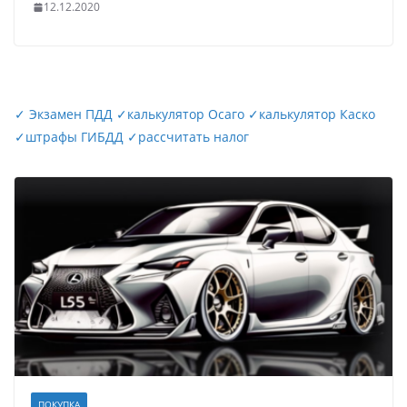
12.12.2020
✓
Экзамен ПДД
✓
калькулятор Осаго
✓
калькулятор Каско
✓
штрафы ГИБДД
✓
рассчитать налог
ПОКУПКА