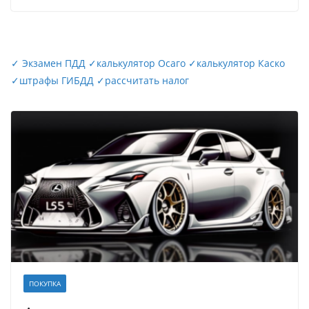
✓
Экзамен ПДД
✓
калькулятор Осаго
✓
калькулятор Каско
✓
штрафы ГИБДД
✓
рассчитать налог
ПОКУПКА