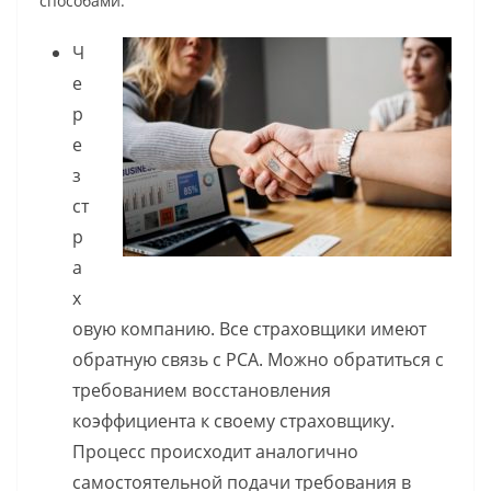
способами.
Ч
е
р
е
з
ст
р
а
х
овую компанию. Все страховщики имеют
обратную связь с РСА. Можно обратиться с
требованием восстановления
коэффициента к своему страховщику.
Процесс происходит аналогично
самостоятельной подачи требования в