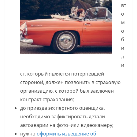
вт
о
м
о
б
и
л
и
ст, который является потерпевшей
стороной, должен позвонить в страховую
организацию, с которой был заключен
контракт страхования;
до приезда экспертного оценщика,
необходимо зафиксировать детали
автоаварии на фото ̶ или видеокамеру;
нужно
оформить извещение об