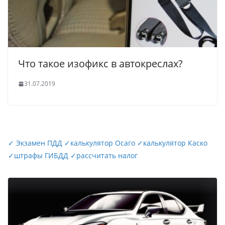
Что такое изофикс в автокреслах?
31.07.2019
✓
Экзамен ПДД
✓
калькулятор Осаго
✓
калькулятор Каско
✓
штрафы ГИБДД
✓
рассчитать налог