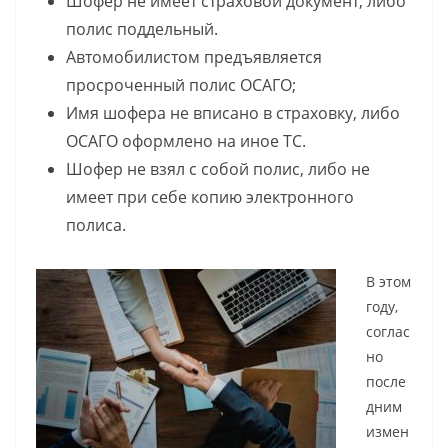
Шофер не имеет страховой документ, либо
полис поддельный.
Автомобилистом предъявляется
просроченный полис ОСАГО;
Имя шофера не вписано в страховку, либо
ОСАГО оформлено на иное ТС.
Шофер не взял с собой полис, либо не
имеет при себе копию электронного
полиса.
В этом
году,
соглас
но
после
дним
измен