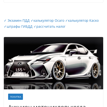
✓
Экзамен ПДД
✓
калькулятор Осаго
✓
калькулятор Каско
✓
штрафы ГИБДД
✓
рассчитать налог
ПОКУПКА
Аукцион мотоциклов: когда