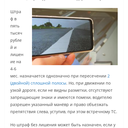
Штра
ф в
пять
тысяч
рубле
й и
лишен
ие на
4-6
мес. назначается однозначно при пересечении
2
(двойной) сплошной полосы
. Но, при движении по
узкой дороге, если не видны разметки, отсутствуют
запрещающие знаки и имеются помехи, водителю
разрешен указанный манёвр и право объезжать
препятствия слева, уступив, при этом встречному ТС.
Но штраф без лишения может быть назначен, если у