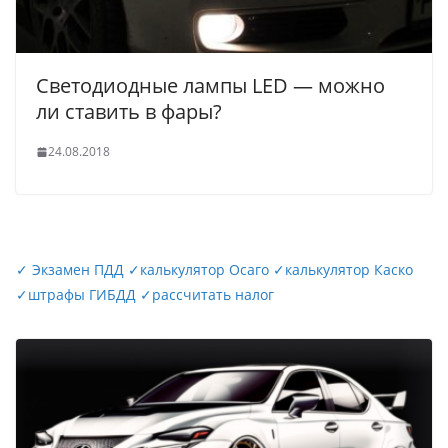
Светодиодные лампы LED — можно
ли ставить в фары?
24.08.2018
✓
Экзамен ПДД
✓
калькулятор Осаго
✓
калькулятор Каско
✓
штрафы ГИБДД
✓
рассчитать налог