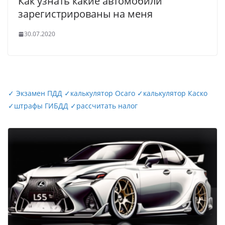
Как узнать какие автомобили
зарегистрированы на меня
30.07.2020
✓
Экзамен ПДД
✓
калькулятор Осаго
✓
калькулятор Каско
✓
штрафы ГИБДД
✓
рассчитать налог