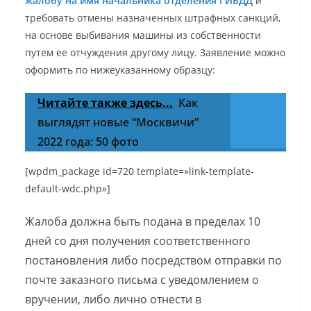
жалобу на имя начальника отделения ГИБДД
и
требовать отмены назначенных штрафных санкций,
на основе выбивания машины из собственности
путем ее отчуждения другому лицу. Заявление можно
оформить по нижеуказанному образцу:
Читайте также здесь...
Как
выглядят новые “Москвичи”
2022 года: 50 фото
[wpdm_package id=720 template=»link-template-
default-wdc.php»]
Жалоба должна быть подана в пределах 10
дней со дня получения соответственного
постановления либо посредством отправки по
почте заказного письма с уведомлением о
вручении, либо лично отнести в