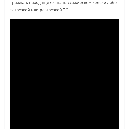
граждан, находящихся на пассажирском кресле либо
загрузкой или разгрузкой ТС.