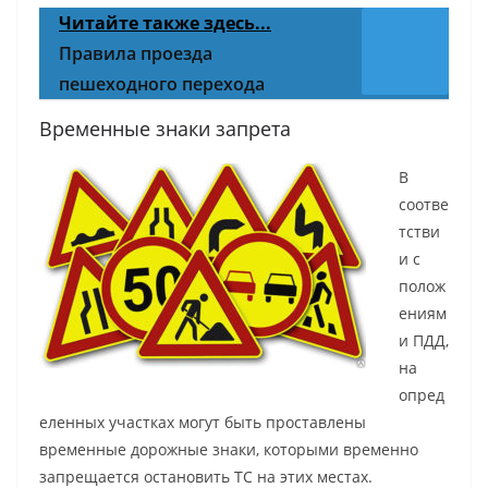
Читайте также здесь...
Правила проезда
пешеходного перехода
Временные знаки запрета
В
соотве
тстви
и с
полож
ениям
и ПДД,
на
опред
еленных участках могут быть проставлены
временные дорожные знаки, которыми временно
запрещается остановить ТС на этих местах.