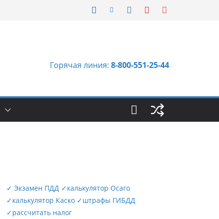
Горячая линия:
8-800-551-25-44
Ы
✓
Экзамен ПДД
✓
калькулятор Осаго
✓
калькулятор Каско
✓
штрафы ГИБДД
✓
рассчитать налог