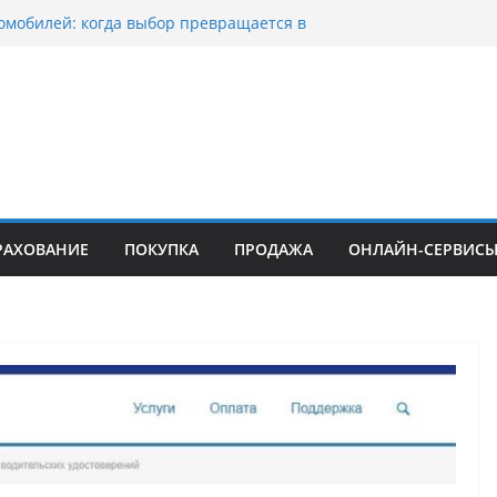
омобилей: когда выбор превращается в
оциклов: когда выбор становится
скорости
уп битых авто в Москве: почему
ьцы выбирают mos-auto
ые серьги: вечная классика или
й тренд?
о страхование авто с франшизой и кому оно
йти
РАХОВАНИЕ
ПОКУПКА
ПРОДАЖА
ОНЛАЙН-СЕРВИС