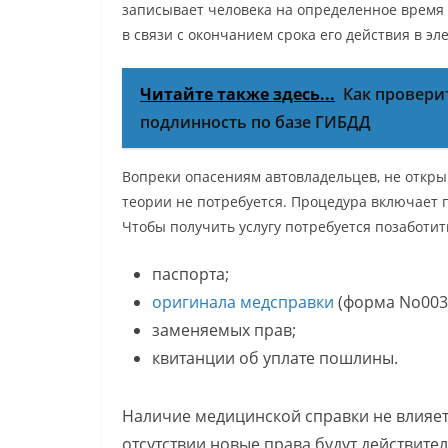
записывает человека на определенное время в
в связи с окончанием срока его действия в эл
Читайте также здесь...
Как провери
подлинность по базе ГИБДД
Вопреки опасениям автовладельцев, не откры
теории не потребуется. Процедура включает п
Чтобы получить услугу потребуется позаботит
паспорта;
оригинала медсправки
(форма No003-
заменяемых прав;
квитанции об уплате пошлины.
Наличие медицинской справки не влияет 
отсутствии новые права будут действител