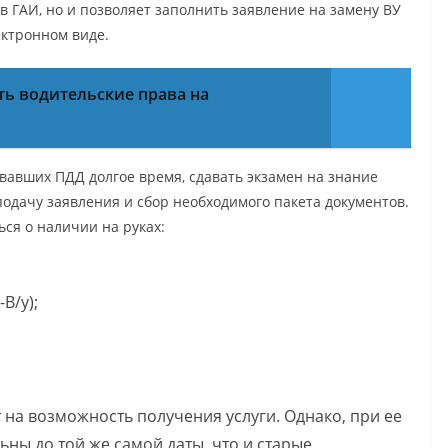
 ГАИ, но и позволяет заполнить заявление на замену ВУ
ектронном виде.
ть водительские права на
вавших ПДД долгое время, сдавать экзамен на знание
одачу заявления и сбор необходимого пакета документов.
ься о наличии на руках:
В/у);
на возможность получения услуги. Однако, при ее
ьны до той же самой даты, что и старые.