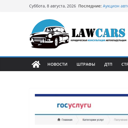
Перейти
Последние:
Аукцион авт
Суббота, 8 августа, 2026
к
стратегию
Аукцион мот
содержимому
философией 
Срочный вык
автовладел
Бриллиантов
остромодны
Как устроен
может подо
НОВОСТИ
ШТРАФЫ
ДТП
СТ