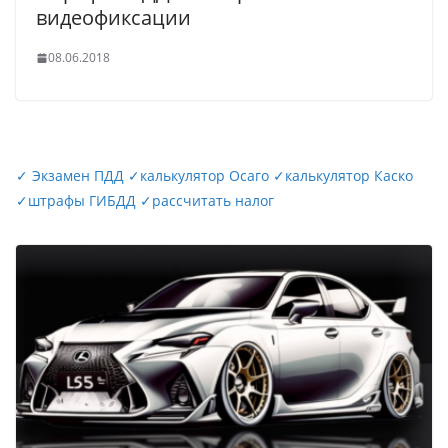
видеофиксации
08.06.2018
✓
Экзамен ПДД
✓
калькулятор Осаго
✓
калькулятор Каско
✓
штрафы ГИБДД
✓
рассчитать налог