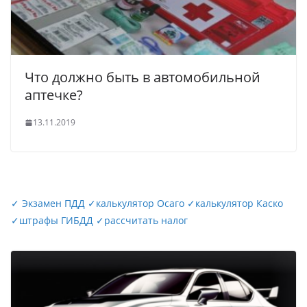
Что должно быть в автомобильной
аптечке?
13.11.2019
✓
Экзамен ПДД
✓
калькулятор Осаго
✓
калькулятор Каско
✓
штрафы ГИБДД
✓
рассчитать налог