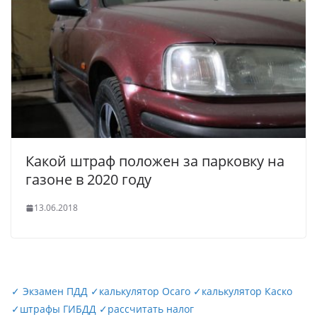
Какой штраф положен за парковку на
газоне в 2020 году
13.06.2018
✓
Экзамен ПДД
✓
калькулятор Осаго
✓
калькулятор Каско
✓
штрафы ГИБДД
✓
рассчитать налог