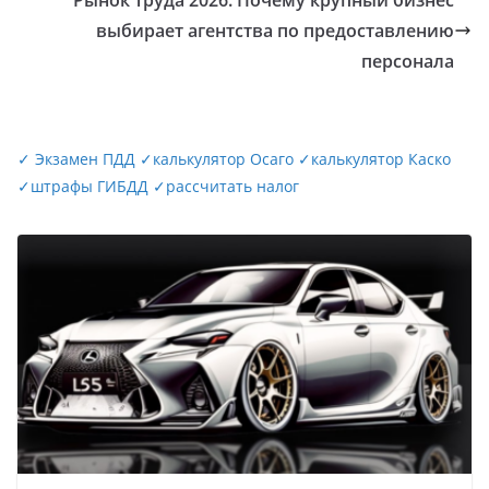
Рынок труда 2026: Почему крупный бизнес
выбирает агентства по предоставлению
персонала
✓
Экзамен ПДД
✓
калькулятор Осаго
✓
калькулятор Каско
✓
штрафы ГИБДД
✓
рассчитать налог