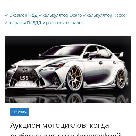
✓
Экзамен ПДД
✓
калькулятор Осаго
✓
калькулятор Каско
✓
штрафы ГИБДД
✓
рассчитать налог
ПОКУПКА
Аукцион мотоциклов: когда
выбор становится философией