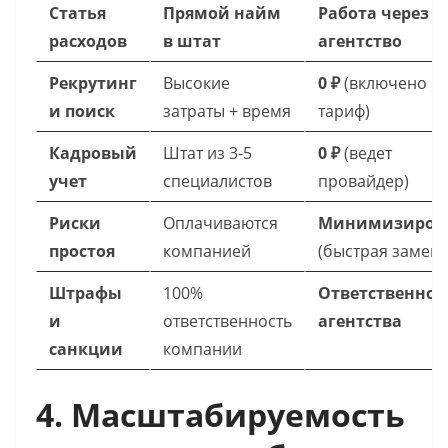
Статья
Прямой найм
Работа через
расходов
в штат
агентство
Рекрутинг
Высокие
0 ₽
(включено в
и поиск
затраты + время
тариф)
Кадровый
Штат из 3-5
0 ₽
(ведет
учет
специалистов
провайдер)
Риски
Оплачиваются
Минимизиров
простоя
компанией
(быстрая замена
Штрафы
100%
Ответственнос
и
ответственность
агентства
санкции
компании
4. Масштабируемость