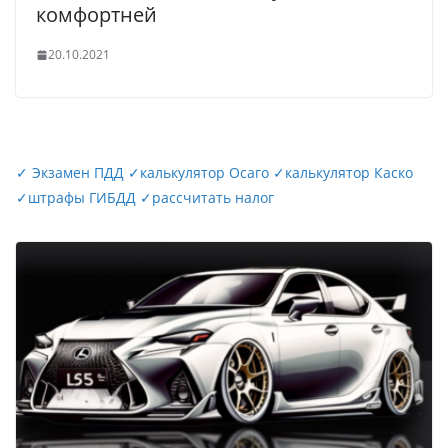
комфортней
20.10.2021
✓
Экзамен ПДД
✓
калькулятор Осаго
✓
калькулятор Каско
✓
штрафы ГИБДД
✓
рассчитать налог