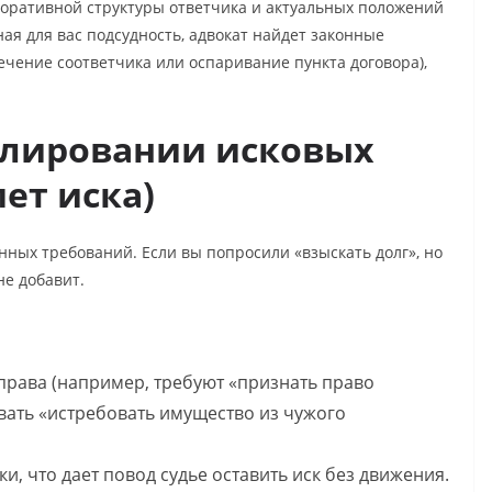
поративной структуры ответчика и актуальных положений
ная для вас подсудность, адвокат найдет законные
ечение соответчика или оспаривание пункта договора),
улировании исковых
ет иска)
нных требований. Если вы попросили «взыскать долг», но
не добавит.
рава (например, требуют «признать право
овать «истребовать имущество из чужого
и, что дает повод судье оставить иск без движения.