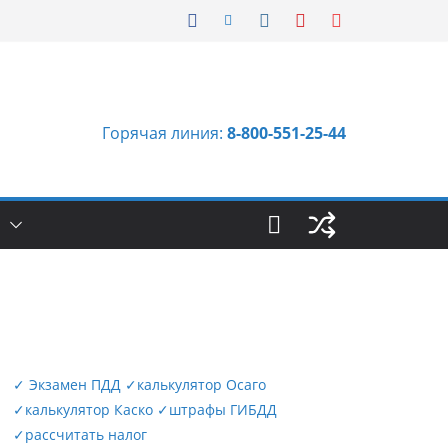
Горячая линия:
8-800-551-25-44
Ы
✓
Экзамен ПДД
✓
калькулятор Осаго
✓
калькулятор Каско
✓
штрафы ГИБДД
✓
рассчитать налог