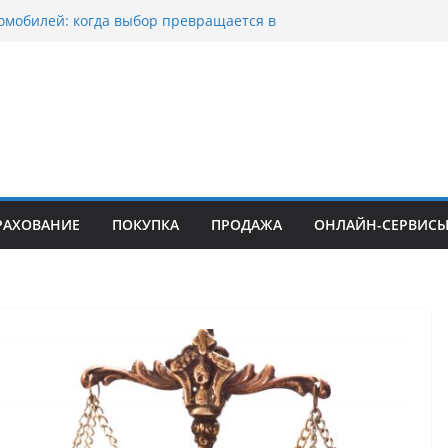
омобилей: когда выбор превращается в
оциклов: когда выбор становится
скорости
уп битых авто в Москве: почему
ьцы выбирают mos-auto
ые серьги: вечная классика или
й тренд?
о страхование авто с франшизой и кому оно
йти
РАХОВАНИЕ
ПОКУПКА
ПРОДАЖА
ОНЛАЙН-СЕРВИС