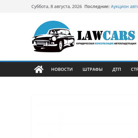
Перейти
Последние:
Аукцион авт
Суббота, 8 августа, 2026
к
стратегию
Аукцион мот
содержимому
философией 
Срочный вык
автовладел
Бриллиантов
остромодны
Как устроен
может подо
НОВОСТИ
ШТРАФЫ
ДТП
СТ