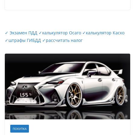
✓
Экзамен ПДД
✓
калькулятор Осаго
✓
калькулятор Каско
✓
штрафы ГИБДД
✓
рассчитать налог
ПОКУПКА