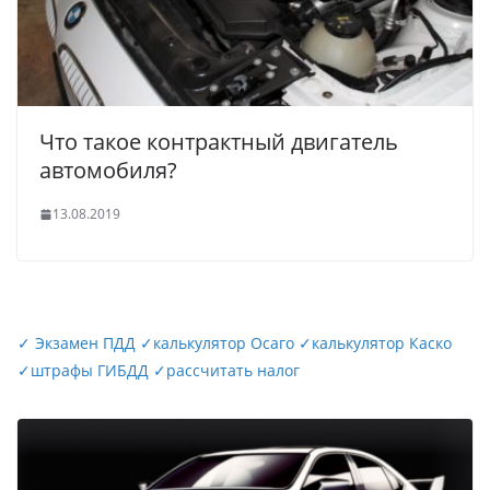
Что такое контрактный двигатель
автомобиля?
13.08.2019
✓
Экзамен ПДД
✓
калькулятор Осаго
✓
калькулятор Каско
✓
штрафы ГИБДД
✓
рассчитать налог