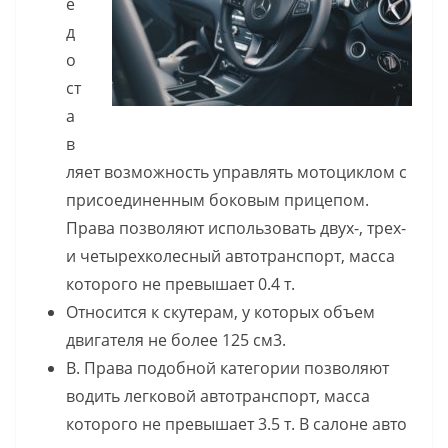
е
д
о
ст
а
в
ляет возможность управлять мотоциклом с
присоединенным боковым прицепом.
Права позволяют использовать двух-, трех-
и четырехколесный автотранспорт, масса
которого не превышает 0.4 т.
Относится к скутерам, у которых объем
двигателя не более 125 см3.
В. Права подобной категории позволяют
водить легковой автотранспорт, масса
которого не превышает 3.5 т. В салоне авто