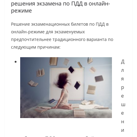
решения экзамена по ПДД в онлайн-
режиме
Решение экзаменационных билетов по ПДД в
онлайн-режиме для экзаменуемых
предпочтительнее традиционного варианта по
следующим причинам:
Д
л
я
р
е
ш
е
н
и