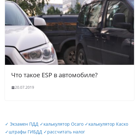
Что такое ESP в автомобиле?
20.07.2019
✓
Экзамен ПДД
✓
калькулятор Осаго
✓
калькулятор Каско
✓
штрафы ГИБДД
✓
рассчитать налог