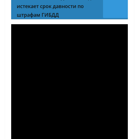
истекает срок давности по
штрафам ГИБДД