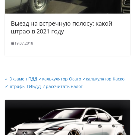
Выезд на встречную полосу: какой
штраф в 2021 году
19.07.2018
✓
Экзамен ПДД
✓
калькулятор Осаго
✓
калькулятор Каско
✓
штрафы ГИБДД
✓
рассчитать налог