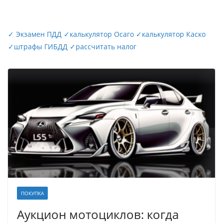
✓
Экзамен ПДД
✓
калькулятор Осаго
✓
калькулятор Каско
✓
штрафы ГИБДД
✓
рассчитать налог
ПОКУПКА
Аукцион мотоциклов: когда