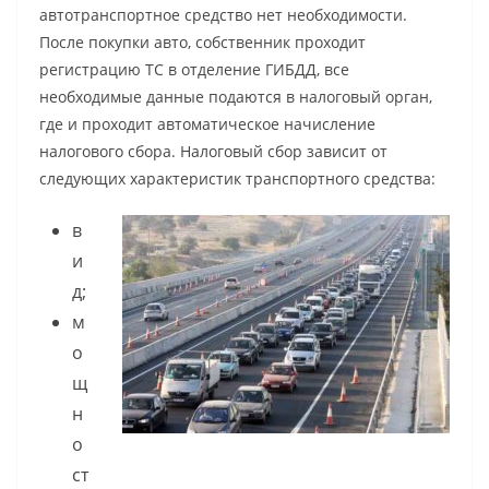
автотранспортное средство нет необходимости.
После покупки авто, собственник проходит
регистрацию ТС в отделение ГИБДД, все
необходимые данные подаются в налоговый орган,
где и проходит автоматическое начисление
налогового сбора. Налоговый сбор зависит от
следующих характеристик транспортного средства:
в
и
д;
м
о
щ
н
о
ст