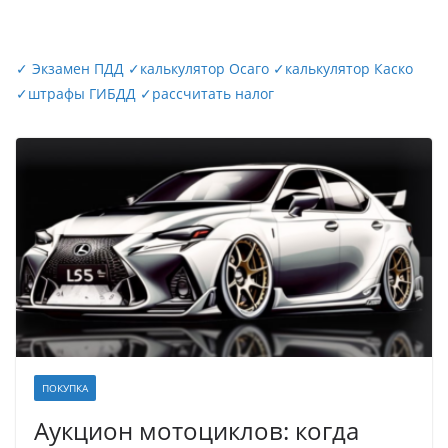
✓
Экзамен ПДД
✓
калькулятор Осаго
✓
калькулятор Каско
✓
штрафы ГИБДД
✓
рассчитать налог
ПОКУПКА
Аукцион мотоциклов: когда