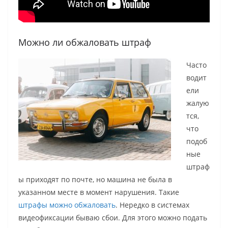
Можно ли обжаловать штраф
Часто
водит
ели
жалую
тся,
что
подоб
ные
штраф
ы приходят по почте, но машина не была в
указанном месте в момент нарушения. Такие
штрафы можно обжаловать
. Нередко в системах
видеофиксации бываю сбои. Для этого можно подать