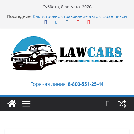
Перейти
Суббота, 8 августа, 2026
к
Бриллиантовые серьги: вечная классика
Последние:
содержимому
или остромодный тренд?
Как устроено страхование авто с франшизой
и кому оно может подойти
Аукцион автомобилей: когда выбор
превращается в стратегию
Аукцион мотоциклов: когда выбор
становится философией скорости
Срочный выкуп битых авто в Москве:
почему автовладельцы выбирают mos-auto
Горячая линия:
8-800-551-25-44