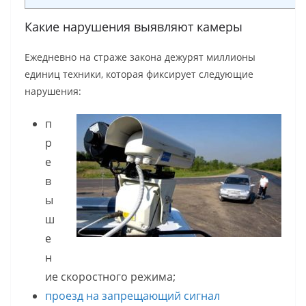
Какие нарушения выявляют камеры
Ежедневно на страже закона дежурят миллионы
единиц техники, которая фиксирует следующие
нарушения:
п
р
е
в
ы
ш
е
н
ие скоростного режима;
проезд на запрещающий сигнал